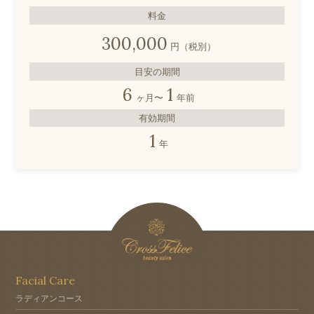
料金
300,000
円（税別）
目安の期間
6
1
ヶ月〜
年前
有効期間
1
年
Facial Care
ラディアンコース