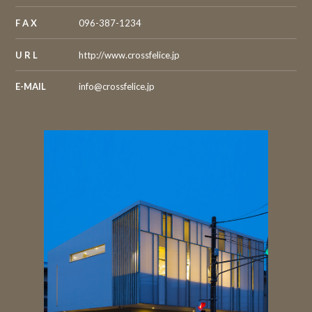
F A X
096-387-1234
U R L
http://www.crossfelice.jp
E-MAIL
info@crossfelice.jp