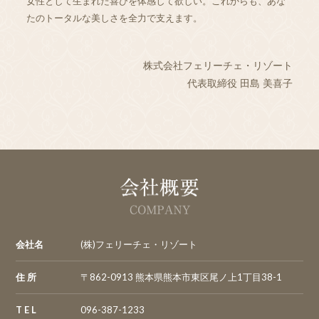
女性として生まれた喜びを体感して欲しい。これからも、あな
たのトータルな美しさを全力で支えます。
株式会社フェリーチェ・リゾート
代表取締役 田島 美喜子
会社
会社名
(株)フェリーチェ・リゾート
住 所
〒862-0913 熊本県熊本市東区尾ノ上1丁目38-1
T E L
096-387-1233