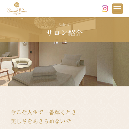
熊本市のエステサロン - 
サ